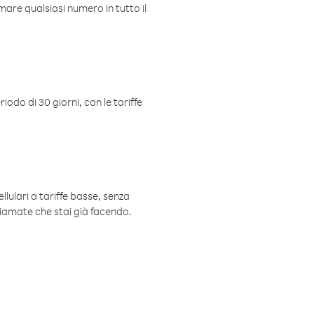
mare qualsiasi numero in tutto il
iodo di 30 giorni, con le tariffe
ellulari a tariffe basse, senza
hiamate che stai già facendo.