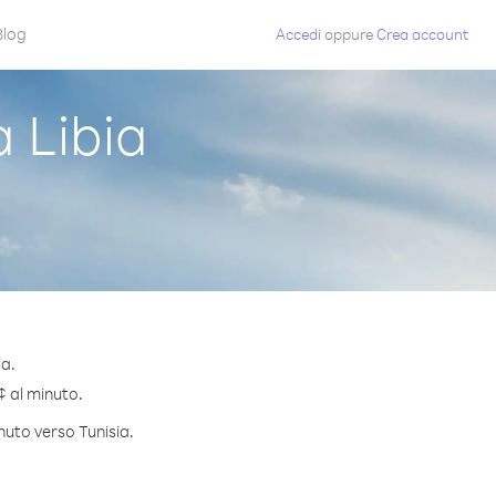
Blog
Accedi
oppure
Crea account
 Libia
ia.
 ¢ al minuto.
nuto verso Tunisia.