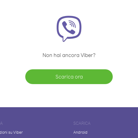
Non hai ancora Viber?
Scarica ora
DA
SCARICA
ioni su Viber
Android