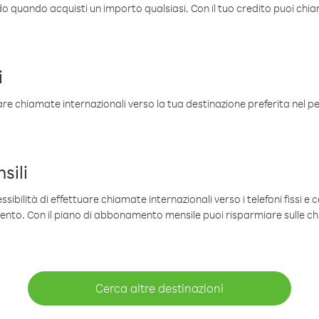
ldo quando acquisti un importo qualsiasi. Con il tuo credito puoi chia
i
are chiamate internazionali verso la tua destinazione preferita nel per
sili
sibilità di effettuare chiamate internazionali verso i telefoni fissi e c
mento. Con il piano di abbonamento mensile puoi risparmiare sulle c
Cerca altre destinazioni