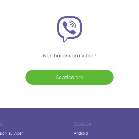
Non hai ancora Viber?
Scarica ora
DA
SCARICA
ioni su Viber
Android