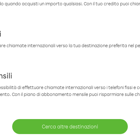
ldo quando acquisti un importo qualsiasi. Con il tuo credito puoi chia
i
are chiamate internazionali verso la tua destinazione preferita nel per
sili
sibilità di effettuare chiamate internazionali verso i telefoni fissi e c
mento. Con il piano di abbonamento mensile puoi risparmiare sulle c
Cerca altre destinazioni