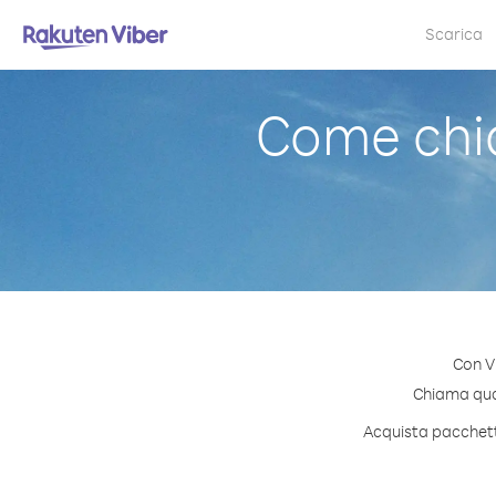
Scarica
Come chia
Con Vi
Chiama quals
Acquista pacchetti