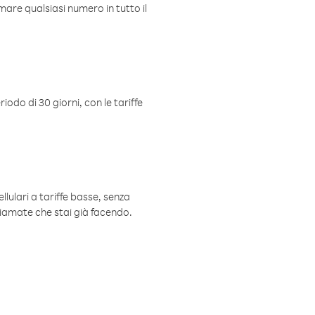
mare qualsiasi numero in tutto il
iodo di 30 giorni, con le tariffe
ellulari a tariffe basse, senza
hiamate che stai già facendo.