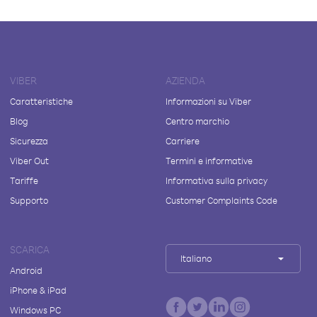
VIBER
AZIENDA
Caratteristiche
Informazioni su Viber
Blog
Centro marchio
Sicurezza
Carriere
Viber Out
Termini e informative
Tariffe
Informativa sulla privacy
Supporto
Customer Complaints Code
SCARICA
Italiano
Android
iPhone & iPad
Windows PC