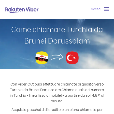
Accedi
Togg
navig
Come chiamare Turchia da
Brunei Darussalam
Con Viber Out puoi effettuare chiamate di qualità verso
Turchia da Brunei Darussalam.
Chiama qualsiasi numero
in Turchia - linea fissa o mobile! - a partire da soli 4.5 ¢ al
minuto.
Acquista pacchetti di credito o un piano chiamate per