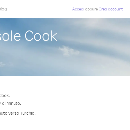
Blog
Accedi
oppure
Crea account
sole Cook
 Cook.
¢ al minuto.
nuto verso Turchia.