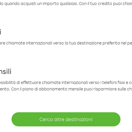
ldo quando acquisti un importo qualsiasi. Con il tuo credito puoi chia
i
are chiamate internazionali verso la tua destinazione preferita nel per
sili
sibilità di effettuare chiamate internazionali verso i telefoni fissi e c
mento. Con il piano di abbonamento mensile puoi risparmiare sulle c
Cerca altre destinazioni