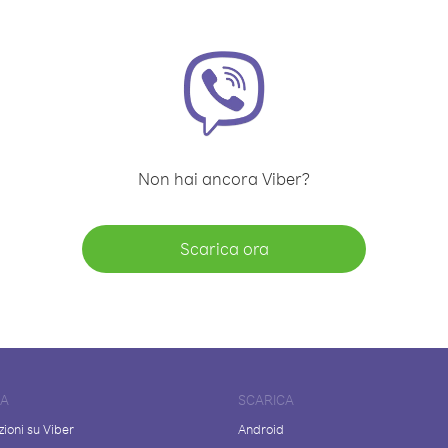
Non hai ancora Viber?
Scarica ora
DA
SCARICA
ioni su Viber
Android