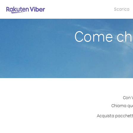
Scarica
Come chi
Con V
Chiama qual
Acquista pacchetti