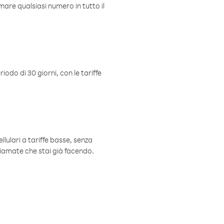
mare qualsiasi numero in tutto il
iodo di 30 giorni, con le tariffe
ellulari a tariffe basse, senza
hiamate che stai già facendo.