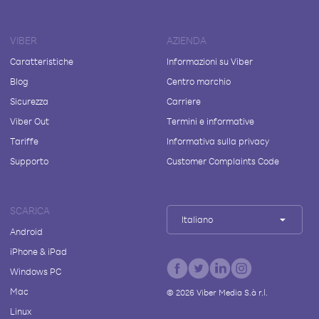
VIBER
AZIENDA
Caratteristiche
Informazioni su Viber
Blog
Centro marchio
Sicurezza
Carriere
Viber Out
Termini e informative
Tariffe
Informativa sulla privacy
Supporto
Customer Complaints Code
SCARICA
Italiano
Android
iPhone & iPad
Windows PC
Mac
©
2026
Viber Media S.à r.l.
Linux