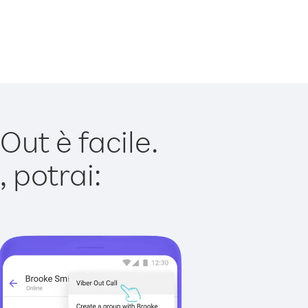
ut è facile.
 potrai: