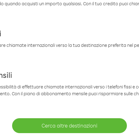
ldo quando acquisti un importo qualsiasi. Con il tuo credito puoi chia
i
are chiamate internazionali verso la tua destinazione preferita nel per
sili
sibilità di effettuare chiamate internazionali verso i telefoni fissi e c
mento. Con il piano di abbonamento mensile puoi risparmiare sulle c
Cerca altre destinazioni