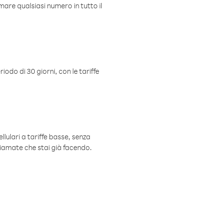
mare qualsiasi numero in tutto il
iodo di 30 giorni, con le tariffe
ellulari a tariffe basse, senza
hiamate che stai già facendo.