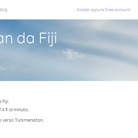
Blog
Accedi
oppure
Crea account
 da Fiji
Fiji.
7.4 ¢ al minuto.
to verso Turkmenistan.