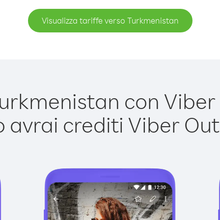
Visualizza tariffe verso Turkmenistan
rkmenistan con Viber O
avrai crediti Viber Out,