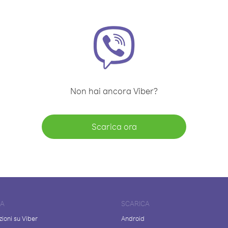
Non hai ancora Viber?
Scarica ora
DA
SCARICA
ioni su Viber
Android