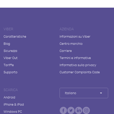
VIBER
AZIENDA
Caratteristiche
Informazioni su Viber
Blog
Centro marchio
Sicurezza
Carriere
Viber Out
Termini e informative
Tariffe
Informativa sulla privacy
Supporto
Customer Complaints Code
SCARICA
Italiano
Android
iPhone & iPad
Windows PC