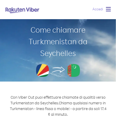
Accedi
Togg
navig
Come chiamare
Turkmenistan da
Seychelles
Con Viber Out puoi effettuare chiamate di qualità verso
Turkmenistan da Seychelles.
Chiama qualsiasi numero in
Turkmenistan - linea fissa o mobile! - a partire da soli 17.4
¢ al minuto.