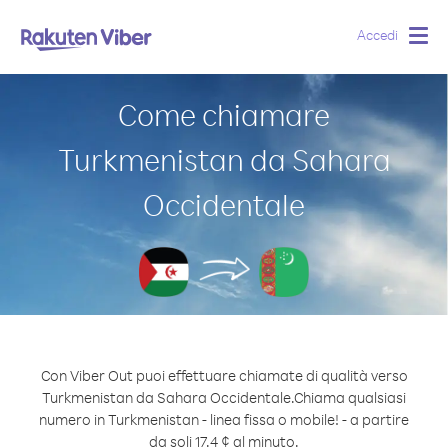
Accedi
Togg
navig
Come chiamare
Turkmenistan da Sahara
Occidentale
Con Viber Out puoi effettuare chiamate di qualità verso
Turkmenistan da Sahara Occidentale.
Chiama qualsiasi
numero in Turkmenistan - linea fissa o mobile! - a partire
da soli 17.4 ¢ al minuto.