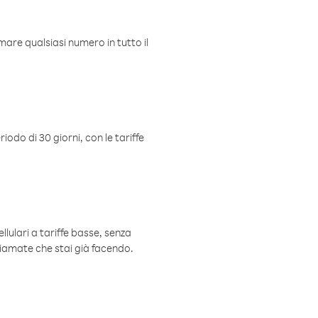
mare qualsiasi numero in tutto il
iodo di 30 giorni, con le tariffe
ellulari a tariffe basse, senza
hiamate che stai già facendo.