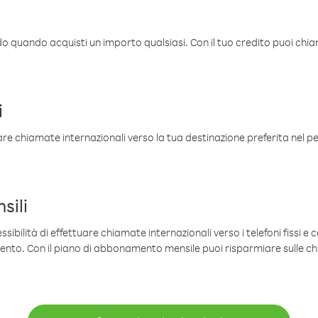
ldo quando acquisti un importo qualsiasi. Con il tuo credito puoi chia
i
are chiamate internazionali verso la tua destinazione preferita nel per
sili
sibilità di effettuare chiamate internazionali verso i telefoni fissi e c
mento. Con il piano di abbonamento mensile puoi risparmiare sulle c