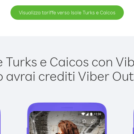
Visualizza tariffe verso Isole Turks e Caicos
 Turks e Caicos con Vibe
avrai crediti Viber Out,