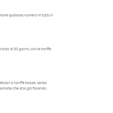
mare qualsiasi numero in tutto il
iodo di 30 giorni, con le tariffe
ellulari a tariffe basse, senza
hiamate che stai già facendo.