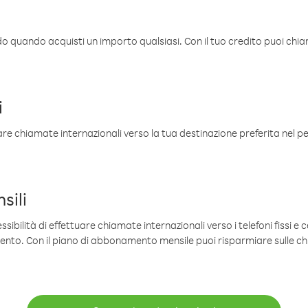
ldo quando acquisti un importo qualsiasi. Con il tuo credito puoi chia
i
are chiamate internazionali verso la tua destinazione preferita nel per
sili
sibilità di effettuare chiamate internazionali verso i telefoni fissi e c
mento. Con il piano di abbonamento mensile puoi risparmiare sulle c