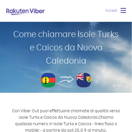
Accedi
Togg
navig
Come chiamare Isole Turks
e Caicos da Nuova
Caledonia
Con Viber Out puoi effettuare chiamate di qualità verso
Isole Turks e Caicos da Nuova Caledonia.
Chiama
qualsiasi numero in Isole Turks e Caicos - linea fissa o
mobile! - a partire da soli 25.0 ¢ al minuto.