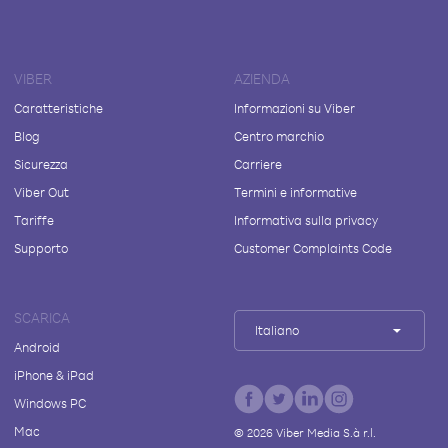
VIBER
AZIENDA
Caratteristiche
Informazioni su Viber
Blog
Centro marchio
Sicurezza
Carriere
Viber Out
Termini e informative
Tariffe
Informativa sulla privacy
Supporto
Customer Complaints Code
SCARICA
Italiano
Android
iPhone & iPad
Windows PC
Mac
©
2026
Viber Media S.à r.l.