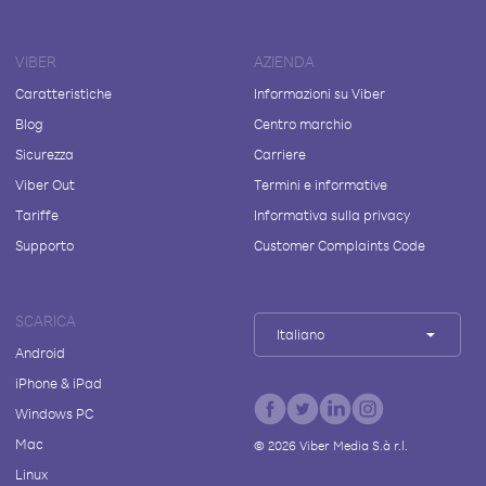
VIBER
AZIENDA
Caratteristiche
Informazioni su Viber
Blog
Centro marchio
Sicurezza
Carriere
Viber Out
Termini e informative
Tariffe
Informativa sulla privacy
Supporto
Customer Complaints Code
SCARICA
Italiano
Android
iPhone & iPad
Windows PC
Mac
©
2026
Viber Media S.à r.l.
Linux