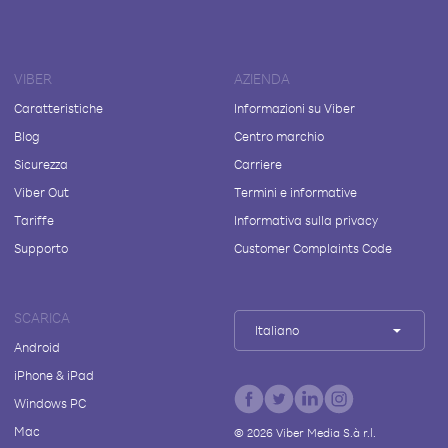
VIBER
AZIENDA
Caratteristiche
Informazioni su Viber
Blog
Centro marchio
Sicurezza
Carriere
Viber Out
Termini e informative
Tariffe
Informativa sulla privacy
Supporto
Customer Complaints Code
SCARICA
Italiano
Android
iPhone & iPad
Windows PC
Mac
©
2026
Viber Media S.à r.l.