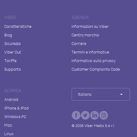
VIBER
AZIENDA
Caratteristiche
Informazioni su Viber
Blog
Centro marchio
Sicurezza
Carriere
Viber Out
Termini e informative
Tariffe
Informativa sulla privacy
Supporto
Customer Complaints Code
SCARICA
Italiano
Android
iPhone & iPad
Windows PC
Mac
©
2026
Viber Media S.à r.l.
Linux