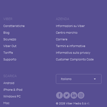
VIBER
AZIENDA
Caratteristiche
Informazioni su Viber
Blog
Centro marchio
Sicurezza
Carriere
Viber Out
Termini e informative
Tariffe
Informativa sulla privacy
Supporto
Customer Complaints Code
SCARICA
Italiano
Android
iPhone & iPad
Windows PC
Mac
©
2026
Viber Media S.à r.l.