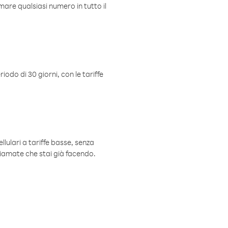
mare qualsiasi numero in tutto il
iodo di 30 giorni, con le tariffe
ellulari a tariffe basse, senza
hiamate che stai già facendo.