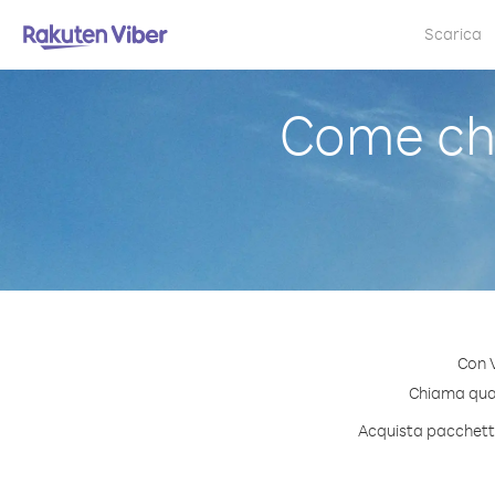
Scarica
Come ch
Con V
Chiama quals
Acquista pacchetti 