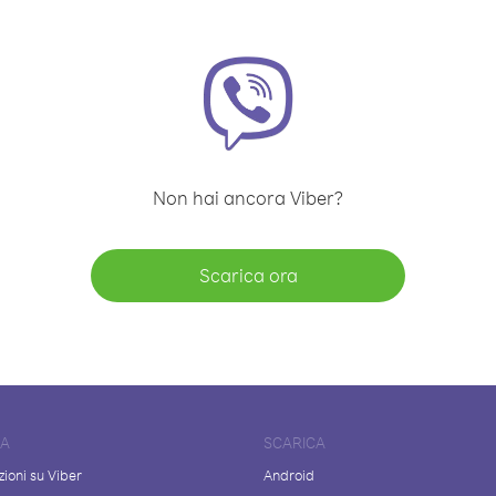
Non hai ancora Viber?
Scarica ora
DA
SCARICA
ioni su Viber
Android