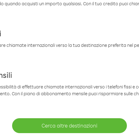
ldo quando acquisti un importo qualsiasi. Con il tuo credito puoi chia
i
are chiamate internazionali verso la tua destinazione preferita nel per
sili
sibilità di effettuare chiamate internazionali verso i telefoni fissi e c
mento. Con il piano di abbonamento mensile puoi risparmiare sulle c
Cerca altre destinazioni