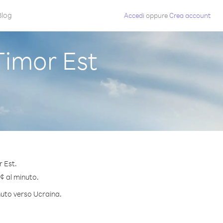
Blog
Accedi
oppure
Crea account
imor Est
r Est.
 ¢ al minuto.
inuto verso Ucraina.