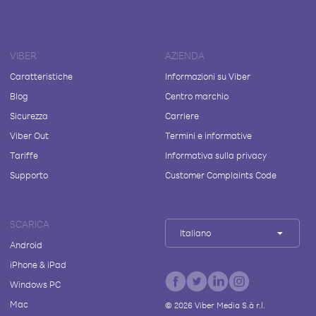
VIBER
AZIENDA
Caratteristiche
Informazioni su Viber
Blog
Centro marchio
Sicurezza
Carriere
Viber Out
Termini e informative
Tariffe
Informativa sulla privacy
Supporto
Customer Complaints Code
SCARICA
Italiano
Android
iPhone & iPad
Windows PC
Mac
©
2026
Viber Media S.à r.l.