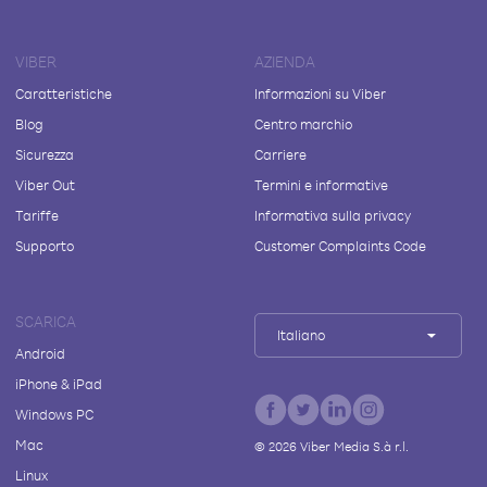
VIBER
AZIENDA
Caratteristiche
Informazioni su Viber
Blog
Centro marchio
Sicurezza
Carriere
Viber Out
Termini e informative
Tariffe
Informativa sulla privacy
Supporto
Customer Complaints Code
SCARICA
Italiano
Android
iPhone & iPad
Windows PC
Mac
©
2026
Viber Media S.à r.l.
Linux