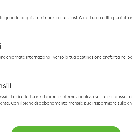
ldo quando acquisti un importo qualsiasi. Con il tuo credito puoi chia
i
are chiamate internazionali verso la tua destinazione preferita nel per
sili
sibilità di effettuare chiamate internazionali verso i telefoni fissi e c
mento. Con il piano di abbonamento mensile puoi risparmiare sulle c