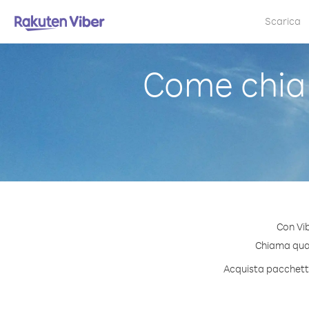
Scarica
Come chiam
Con Vib
Chiama quals
Acquista pacchetti 