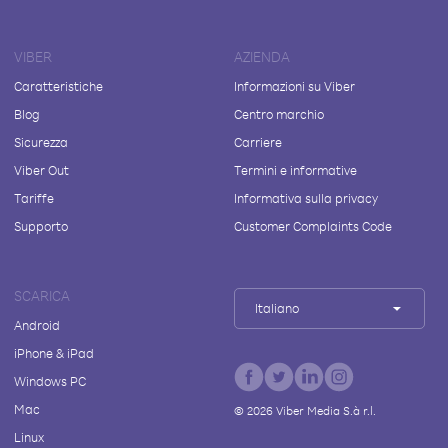
VIBER
AZIENDA
Caratteristiche
Informazioni su Viber
Blog
Centro marchio
Sicurezza
Carriere
Viber Out
Termini e informative
Tariffe
Informativa sulla privacy
Supporto
Customer Complaints Code
SCARICA
Italiano
Android
iPhone & iPad
Windows PC
Mac
©
2026
Viber Media S.à r.l.
Linux