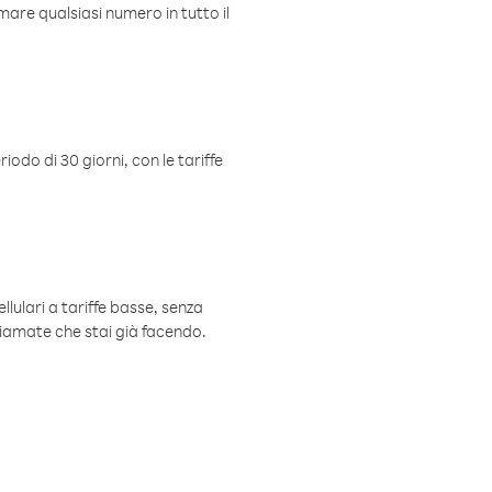
mare qualsiasi numero in tutto il
iodo di 30 giorni, con le tariffe
ellulari a tariffe basse, senza
hiamate che stai già facendo.