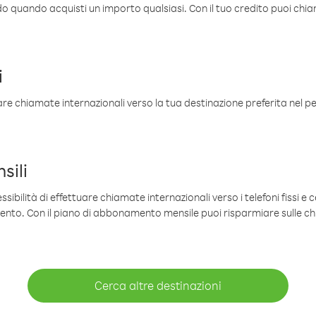
ldo quando acquisti un importo qualsiasi. Con il tuo credito puoi chia
i
are chiamate internazionali verso la tua destinazione preferita nel per
sili
sibilità di effettuare chiamate internazionali verso i telefoni fissi e c
mento. Con il piano di abbonamento mensile puoi risparmiare sulle c
Cerca altre destinazioni