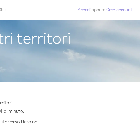
Blog
Accedi
oppure
Crea account
i territori
ritori.
 ¢ al minuto.
inuto verso Ucraina.