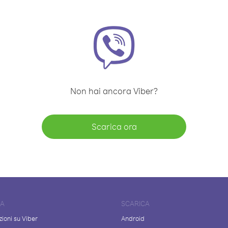
Non hai ancora Viber?
Scarica ora
DA
SCARICA
ioni su Viber
Android