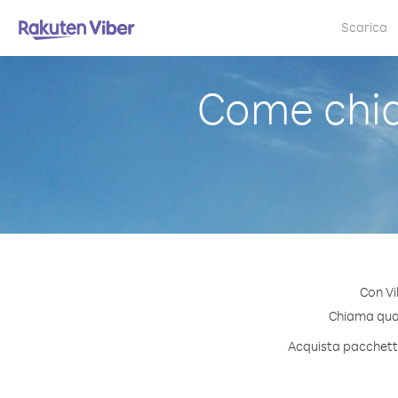
Scarica
Come chiam
Con Vi
Chiama quals
Acquista pacchetti 