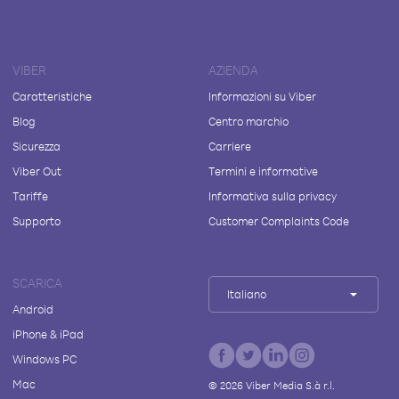
VIBER
AZIENDA
Caratteristiche
Informazioni su Viber
Blog
Centro marchio
Sicurezza
Carriere
Viber Out
Termini e informative
Tariffe
Informativa sulla privacy
Supporto
Customer Complaints Code
SCARICA
Italiano
Android
iPhone & iPad
Windows PC
Mac
©
2026
Viber Media S.à r.l.