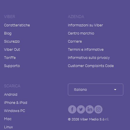
VIBER
AZIENDA
Caratteristiche
Informazioni su Viber
Blog
Centro marchio
Sicurezza
Carriere
Viber Out
Termini e informative
Tariffe
Informativa sulla privacy
Supporto
Customer Complaints Code
SCARICA
Italiano
Android
iPhone & iPad
Windows PC
Mac
©
2026
Viber Media S.à r.l.
Linux