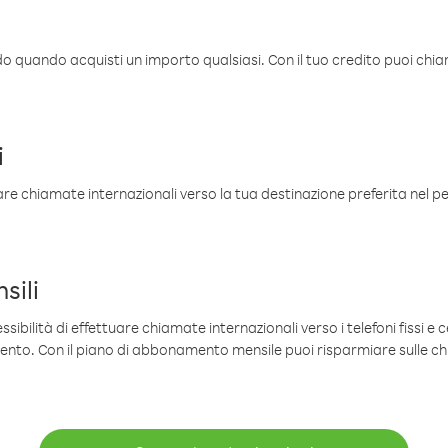
ldo quando acquisti un importo qualsiasi. Con il tuo credito puoi chia
i
are chiamate internazionali verso la tua destinazione preferita nel per
sili
sibilità di effettuare chiamate internazionali verso i telefoni fissi e c
mento. Con il piano di abbonamento mensile puoi risparmiare sulle c