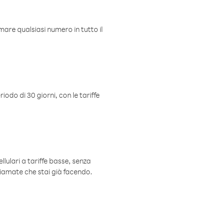
mare qualsiasi numero in tutto il
iodo di 30 giorni, con le tariffe
ellulari a tariffe basse, senza
hiamate che stai già facendo.