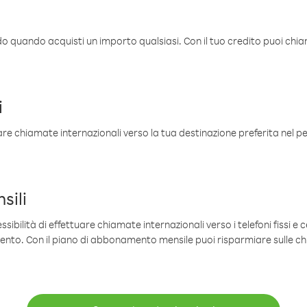
ldo quando acquisti un importo qualsiasi. Con il tuo credito puoi chia
i
are chiamate internazionali verso la tua destinazione preferita nel per
sili
sibilità di effettuare chiamate internazionali verso i telefoni fissi e c
mento. Con il piano di abbonamento mensile puoi risparmiare sulle c