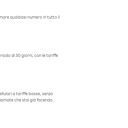
mare qualsiasi numero in tutto il
iodo di 30 giorni, con le tariffe
ellulari a tariffe basse, senza
hiamate che stai già facendo.