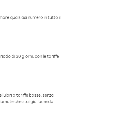
mare qualsiasi numero in tutto il
iodo di 30 giorni, con le tariffe
ellulari a tariffe basse, senza
hiamate che stai già facendo.