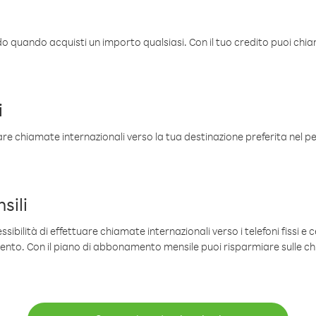
ldo quando acquisti un importo qualsiasi. Con il tuo credito puoi chia
i
are chiamate internazionali verso la tua destinazione preferita nel per
sili
sibilità di effettuare chiamate internazionali verso i telefoni fissi e c
mento. Con il piano di abbonamento mensile puoi risparmiare sulle c