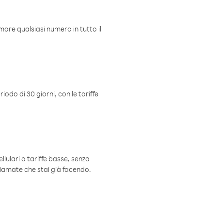
mare qualsiasi numero in tutto il
iodo di 30 giorni, con le tariffe
ellulari a tariffe basse, senza
hiamate che stai già facendo.