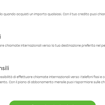
ldo quando acquisti un importo qualsiasi. Con il tuo credito puoi chia
i
are chiamate internazionali verso la tua destinazione preferita nel per
sili
sibilità di effettuare chiamate internazionali verso i telefoni fissi e c
mento. Con il piano di abbonamento mensile puoi risparmiare sulle c