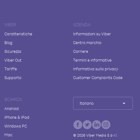
VIBER
AZIENDA
Caratteristiche
Informazioni su Viber
Blog
Centro marchio
Sicurezza
Carriere
Viber Out
Termini e informative
Tariffe
Informativa sulla privacy
Supporto
Customer Complaints Code
SCARICA
Italiano
Android
iPhone & iPad
Windows PC
Mac
©
2026
Viber Media S.à r.l.