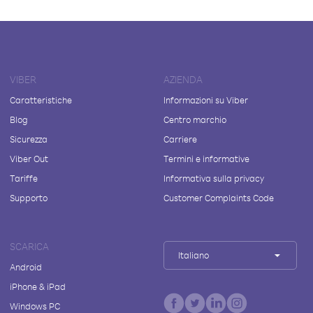
VIBER
AZIENDA
Caratteristiche
Informazioni su Viber
Blog
Centro marchio
Sicurezza
Carriere
Viber Out
Termini e informative
Tariffe
Informativa sulla privacy
Supporto
Customer Complaints Code
SCARICA
Italiano
Android
iPhone & iPad
Windows PC