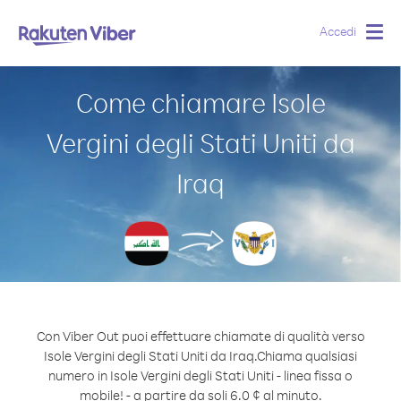
Accedi
Togg
navig
Come chiamare Isole
Vergini degli Stati Uniti da
Iraq
Con Viber Out puoi effettuare chiamate di qualità verso
Isole Vergini degli Stati Uniti da Iraq.
Chiama qualsiasi
numero in Isole Vergini degli Stati Uniti - linea fissa o
mobile! - a partire da soli 6.0 ¢ al minuto.