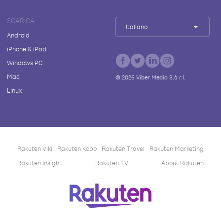
SCARICA
Italiano
Android
iPhone & iPad
Windows PC
Mac
©
2026
Viber Media S.à r.l.
Linux
Rakuten Viki
Rakuten Kobo
Rakuten Travel
Rakuten Marketing
Rakuten Insight
Rakuten TV
About Rakuten