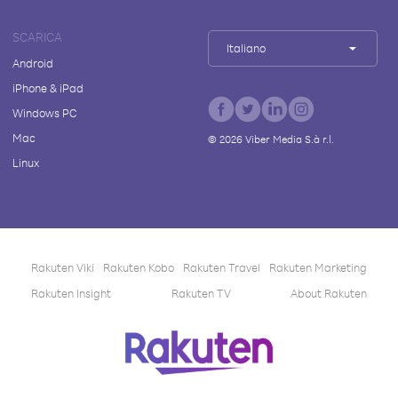
SCARICA
Italiano
Android
iPhone & iPad
Windows PC
Mac
©
2026
Viber Media S.à r.l.
Linux
Rakuten Viki
Rakuten Kobo
Rakuten Travel
Rakuten Marketing
Rakuten Insight
Rakuten TV
About Rakuten