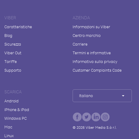
VIBER
AZIENDA
Caratteristiche
Informazioni su Viber
Blog
Centro marchio
Sicurezza
Carriere
Viber Out
Termini e informative
Tariffe
Informativa sulla privacy
Supporto
Customer Complaints Code
SCARICA
Italiano
Android
iPhone & iPad
Windows PC
Mac
©
2026
Viber Media S.à r.l.
Linux