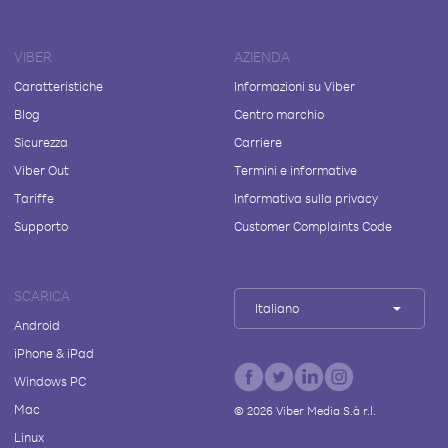
VIBER
AZIENDA
Caratteristiche
Informazioni su Viber
Blog
Centro marchio
Sicurezza
Carriere
Viber Out
Termini e informative
Tariffe
Informativa sulla privacy
Supporto
Customer Complaints Code
SCARICA
Italiano
Android
iPhone & iPad
Windows PC
Mac
©
2026
Viber Media S.à r.l.
Linux