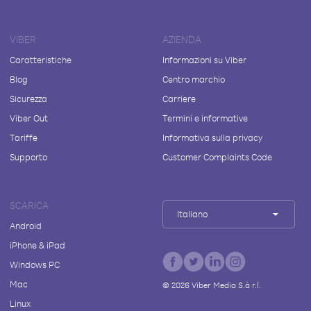
VIBER
AZIENDA
Caratteristiche
Informazioni su Viber
Blog
Centro marchio
Sicurezza
Carriere
Viber Out
Termini e informative
Tariffe
Informativa sulla privacy
Supporto
Customer Complaints Code
SCARICA
Italiano
Android
iPhone & iPad
Windows PC
Mac
©
2026
Viber Media S.à r.l.
Linux