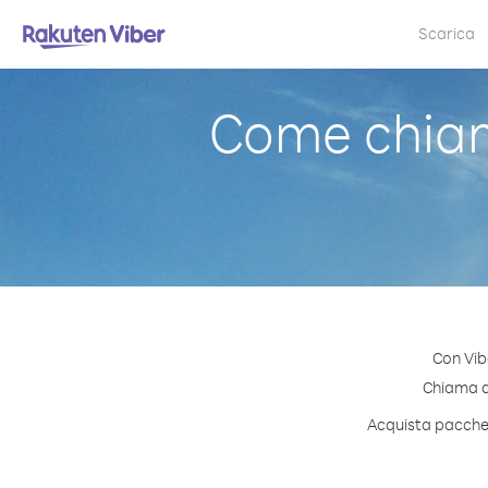
Scarica
Come chiam
Con Vib
Chiama qu
Acquista pacchett