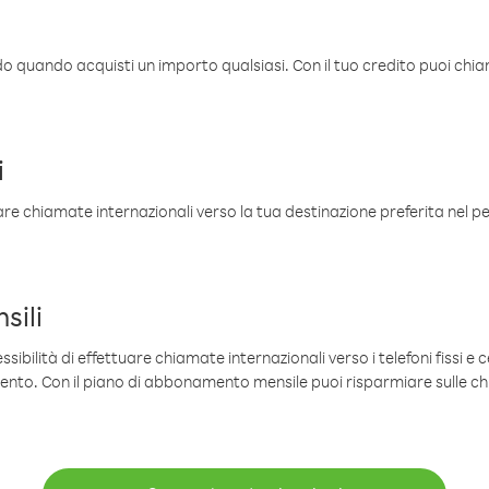
ldo quando acquisti un importo qualsiasi. Con il tuo credito puoi chia
i
are chiamate internazionali verso la tua destinazione preferita nel per
sili
sibilità di effettuare chiamate internazionali verso i telefoni fissi e c
mento. Con il piano di abbonamento mensile puoi risparmiare sulle c