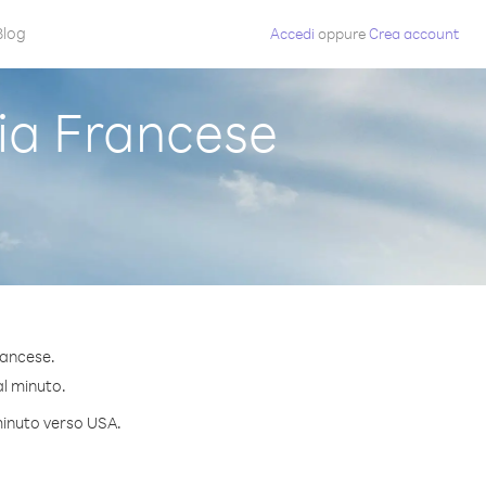
Blog
Accedi
oppure
Crea account
ia Francese
rancese.
al minuto.
 minuto verso USA.