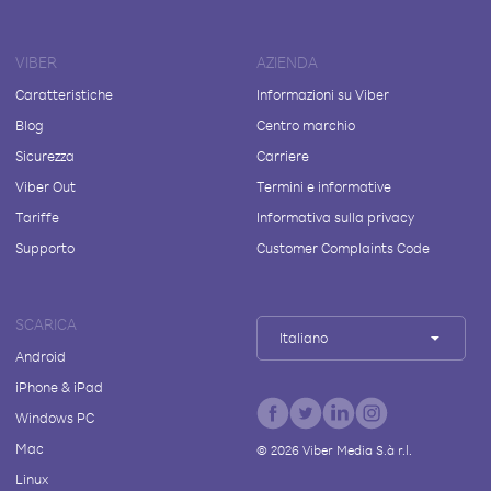
VIBER
AZIENDA
Caratteristiche
Informazioni su Viber
Blog
Centro marchio
Sicurezza
Carriere
Viber Out
Termini e informative
Tariffe
Informativa sulla privacy
Supporto
Customer Complaints Code
SCARICA
Italiano
Android
iPhone & iPad
Windows PC
Mac
©
2026
Viber Media S.à r.l.
Linux