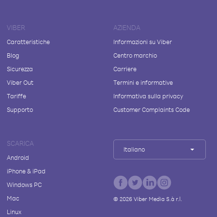
VIBER
AZIENDA
Caratteristiche
Informazioni su Viber
Blog
Centro marchio
Sicurezza
Carriere
Viber Out
Termini e informative
Tariffe
Informativa sulla privacy
Supporto
Customer Complaints Code
SCARICA
Italiano
Android
iPhone & iPad
Windows PC
Mac
©
2026
Viber Media S.à r.l.
Linux