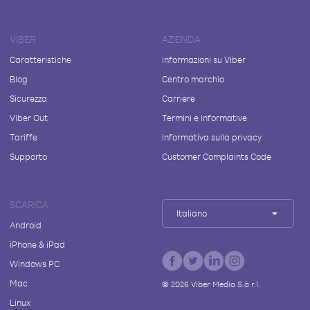
VIBER
AZIENDA
Caratteristiche
Informazioni su Viber
Blog
Centro marchio
Sicurezza
Carriere
Viber Out
Termini e informative
Tariffe
Informativa sulla privacy
Supporto
Customer Complaints Code
SCARICA
Italiano
Android
iPhone & iPad
Windows PC
Mac
©
2026
Viber Media S.à r.l.
Linux