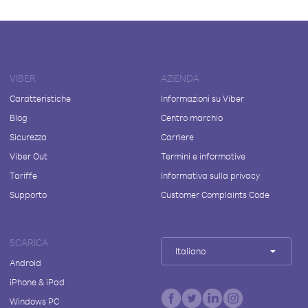
VIBER
AZIENDA
Caratteristiche
Informazioni su Viber
Blog
Centro marchio
Sicurezza
Carriere
Viber Out
Termini e informative
Tariffe
Informativa sulla privacy
Supporto
Customer Complaints Code
SCARICA
Italiano
Android
iPhone & iPad
Windows PC