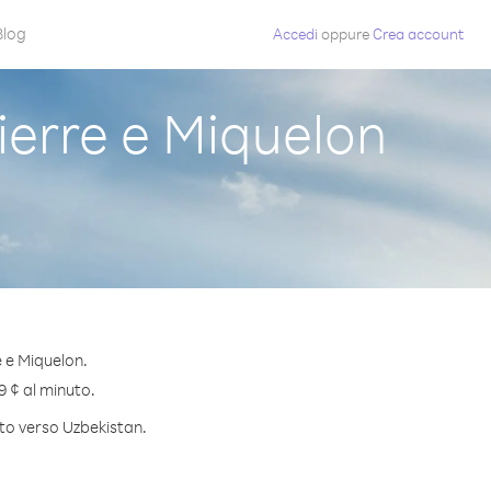
Blog
Accedi
oppure
Crea account
erre e Miquelon
e e Miquelon.
9 ¢ al minuto.
uto verso Uzbekistan.