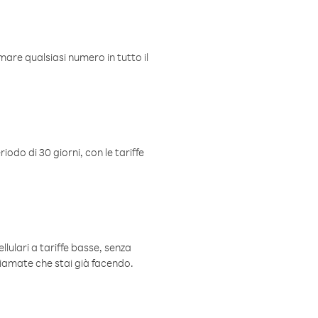
mare qualsiasi numero in tutto il
iodo di 30 giorni, con le tariffe
ellulari a tariffe basse, senza
hiamate che stai già facendo.