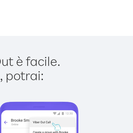
t è facile.
 potrai: