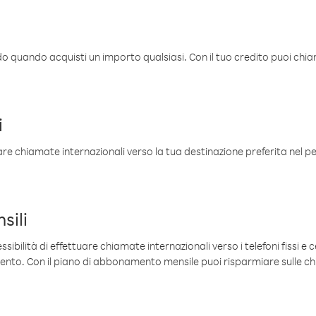
ldo quando acquisti un importo qualsiasi. Con il tuo credito puoi chia
i
are chiamate internazionali verso la tua destinazione preferita nel per
sili
sibilità di effettuare chiamate internazionali verso i telefoni fissi e c
mento. Con il piano di abbonamento mensile puoi risparmiare sulle c