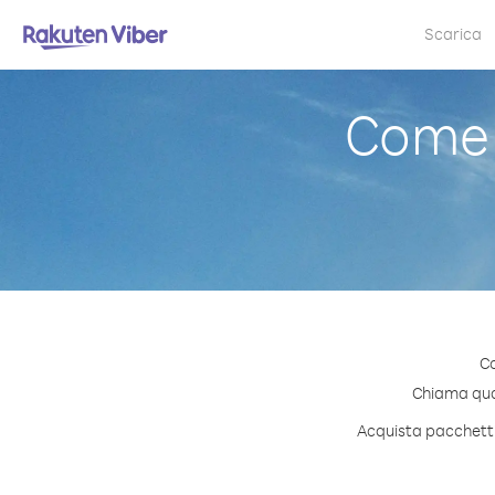
Scarica
Come 
Co
Chiama qual
Acquista pacchetti 