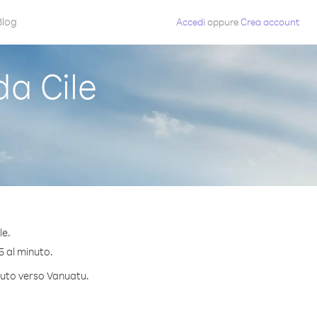
Blog
Accedi
oppure
Crea account
a Cile
le.
5 al minuto.
inuto verso Vanuatu.