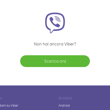
Non hai ancora Viber?
Scarica ora
DA
SCARICA
ioni su Viber
Android