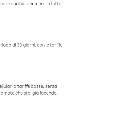
mare qualsiasi numero in tutto il
iodo di 30 giorni, con le tariffe
ellulari a tariffe basse, senza
hiamate che stai già facendo.