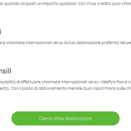
ldo quando acquisti un importo qualsiasi. Con il tuo credito puoi chia
i
are chiamate internazionali verso la tua destinazione preferita nel per
sili
sibilità di effettuare chiamate internazionali verso i telefoni fissi e c
mento. Con il piano di abbonamento mensile puoi risparmiare sulle c
Cerca altre destinazioni