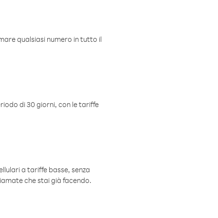
mare qualsiasi numero in tutto il
iodo di 30 giorni, con le tariffe
ellulari a tariffe basse, senza
hiamate che stai già facendo.