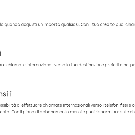
ldo quando acquisti un importo qualsiasi. Con il tuo credito puoi chia
i
are chiamate internazionali verso la tua destinazione preferita nel per
sili
sibilità di effettuare chiamate internazionali verso i telefoni fissi e c
mento. Con il piano di abbonamento mensile puoi risparmiare sulle c