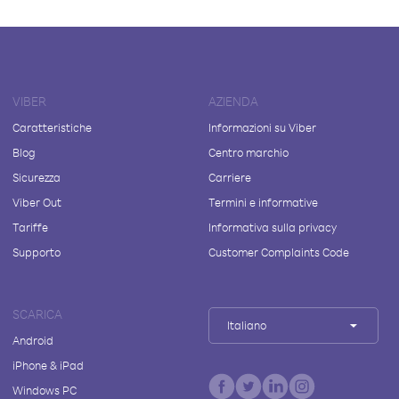
VIBER
AZIENDA
Caratteristiche
Informazioni su Viber
Blog
Centro marchio
Sicurezza
Carriere
Viber Out
Termini e informative
Tariffe
Informativa sulla privacy
Supporto
Customer Complaints Code
SCARICA
Italiano
Android
iPhone & iPad
Windows PC