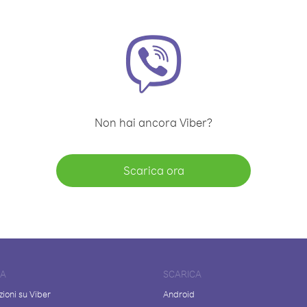
Non hai ancora Viber?
Scarica ora
DA
SCARICA
ioni su Viber
Android