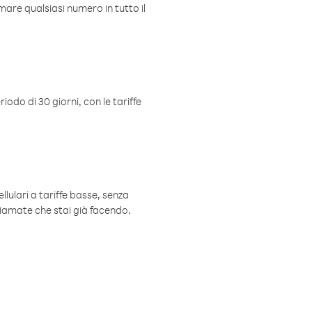
mare qualsiasi numero in tutto il
iodo di 30 giorni, con le tariffe
ellulari a tariffe basse, senza
hiamate che stai già facendo.