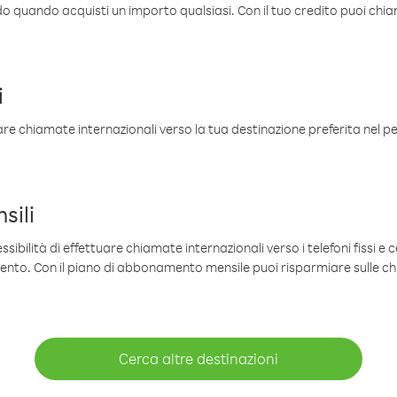
ldo quando acquisti un importo qualsiasi. Con il tuo credito puoi chia
i
are chiamate internazionali verso la tua destinazione preferita nel per
sili
sibilità di effettuare chiamate internazionali verso i telefoni fissi e c
mento. Con il piano di abbonamento mensile puoi risparmiare sulle c
Cerca altre destinazioni