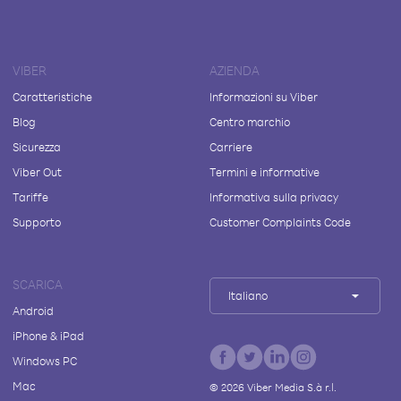
VIBER
AZIENDA
Caratteristiche
Informazioni su Viber
Blog
Centro marchio
Sicurezza
Carriere
Viber Out
Termini e informative
Tariffe
Informativa sulla privacy
Supporto
Customer Complaints Code
SCARICA
Italiano
Android
iPhone & iPad
Windows PC
Mac
©
2026
Viber Media S.à r.l.