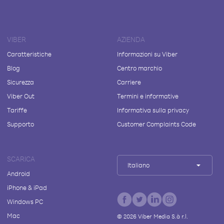
VIBER
AZIENDA
Caratteristiche
Informazioni su Viber
Blog
Centro marchio
Sicurezza
Carriere
Viber Out
Termini e informative
Tariffe
Informativa sulla privacy
Supporto
Customer Complaints Code
SCARICA
Italiano
Android
iPhone & iPad
Windows PC
Mac
©
2026
Viber Media S.à r.l.