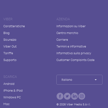
VIBER
AZIENDA
Caratteristiche
Informazioni su Viber
Blog
Centro marchio
Sicurezza
Carriere
Viber Out
Termini e informative
Tariffe
Informativa sulla privacy
Supporto
Customer Complaints Code
SCARICA
Italiano
Android
iPhone & iPad
Windows PC
Mac
©
2026
Viber Media S.à r.l.